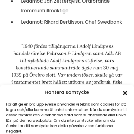
Ledamot: Jan Zetterqvist, Ordförande
Kommunfullmäktige
Ledamot: Rikard Bertilsson, Chef Swedbank
``1940 fördes tillgångarna i Adolf Lindgrens
handelsrörelse Pehrsson & Lindgren samt Adli AB
till nybildade Adolf Lindgrens stiftelse, vars
konstituerande sammanträde ägde rum 30 maj
1939 på Örebro slott. Var understöden skulle gå var
i testamentet brett hållet: utövare av jordbruk, fiske
och hemslöjd, studerande, ekonomiskt behövande
Hantera samtycke
och allmännyttiga företag i Örebro län.``
För att ge en bra upplevelse använder vi teknik som cookies för att
lagra och/eller komma åt enhetsinformation. När du samtycker till
dessa tekniker kan vi behandla data som surfbeteende eller unika
ID:n på denna webbplats. Om du inte samtycker eller om du
återkallar ditt samtycke kan detta påverka vissa funktioner
negativt.