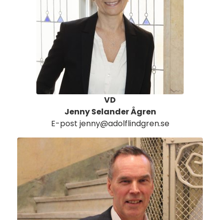
VD
Jenny Selander Ågren
E-post
jenny@adolflindgren.se