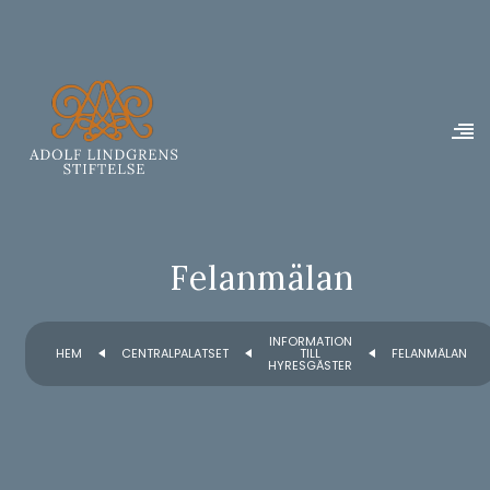
Felanmälan
INFORMATION
HEM
CENTRALPALATSET
TILL
FELANMÄLAN
HYRESGÄSTER