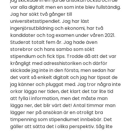
jag skickade in en fjärde ansökan också och de
var alla digitalt men en som inte blev fullständig.
Jag har sökt två gånger till
universitetsstipendiet. Jag har läst
ingenjörsutbildning och ekonomi, har två
kandidater och tog examen under våren 2021.
Studerat totalt fem år. Jag hade även
storebror och hans sambo som sökt
stipendium och fick tips. Trodde då att det var
krångligt med adresshistoriken och därför
skickade jag inte in den första, men sedan har
det varit så enkelt digitalt och jag har tipsat de
jag känner och pluggat med. Jag tror några inte
orkar lägga ner tiden, det klart det tar lite tid
att fylla i information, men det måste man
lägga ner, det blir värt det! Antal timmar man
lägger ner på ansökan är en otroligt bra
timpenning som stipendiumet innbebär. Det
gäller att sätta det i olika perspektiv. Såg lite