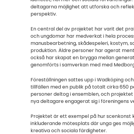
deltagarna möjlighet att utforska och reflek
perspektiv.
En central del av projektet har varit det pr
och ungdomar har medverkat i hela process
manusbearbetning, skådespeleri, kostym, s
produktion. Äldre personer har agerat mentor
också har skapat en brygga mellan generat
genomförts i samverkan med med Medborg
Föreställningen sattes upp i Wadköping och
tillfällen med en publik på totalt cirka 650
personer deltog i ensemblen, och projektet h
nya deltagare engagerat sig i föreningens 
Projektet är ett exempel på hur scenkonst
inkluderande mötesplats där unga ges möjli
kreativa och sociala färdigheter.