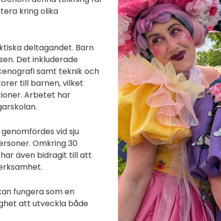
tera kring olika
aktiska deltagandet. Barn
en. Det inkluderade
cenografi samt teknik och
er till barnen, vilket
ioner. Arbetet har
arskolan.
 genomfördes vid sju
 personer. Omkring 30
ar även bidragit till att
verksamhet.
 kan fungera som en
ghet att utveckla både