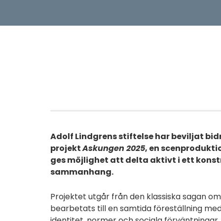
Adolf Lindgrens stiftelse har beviljat bid
projekt
Askungen 2025
, en scenprodukti
ges möjlighet att delta aktivt i ett kon
sammanhang.
Projektet utgår från den klassiska sagan o
bearbetats till en samtida föreställning me
identitet, normer och sociala förväntningar