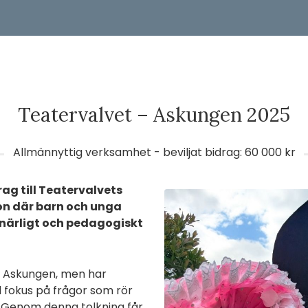
Teatervalvet – Askungen 2025
Allmännyttig verksamhet - beviljat bidrag: 60 000 kr
rag till Teatervalvets
on där barn och unga
stnärligt och pedagogiskt
m Askungen, men har
d fokus på frågor som rör
. Genom denna tolkning får