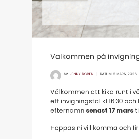
Välkommen på invignin
AV
JENNY ÅGREN
DATUM:
5 MARS, 2026
Välkommen att kika runt i 
ett invigningstal kl 16:30 oc
efternamn
senast 17 mars
ti
Hoppas ni vill komma och fi