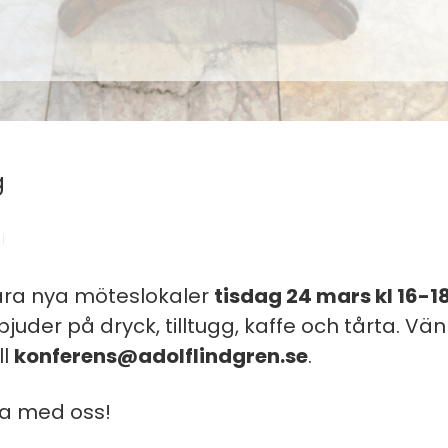
g
våra nya möteslokaler
tisdag 24 mars kl 16-1
h bjuder på dryck, tilltugg, kaffe och tårta. 
ll
konferens@adolflindgren.se
.
ra med oss!