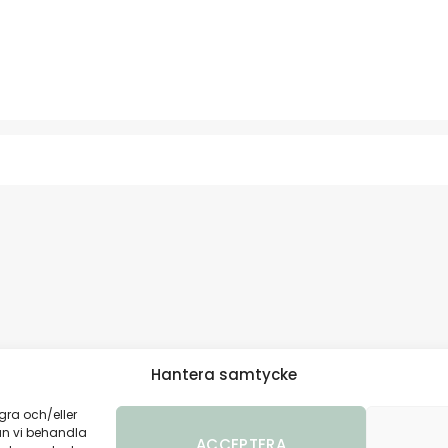
Hantera samtycke
Facebook
|
Instagram
Olaigatan 17 A, 703 61 Örebro
gra och/eller
an vi behandla
ACCEPTERA